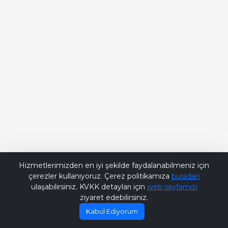
Bana Soru Sor | Ask Me
Hizmetlerimizden en iyi şekilde faydalanabilmeniz için
çerezler kullanıyoruz. Çerez politikamıza
buradan
ulaşabilirsiniz. KVKK detayları için
web sayfamızı
ziyaret edebilirsiniz.
Kabul Ediyorum