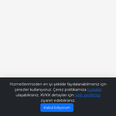
Bana Soru Sor | Ask Me
Hizmetlerimizden en iyi şekilde faydalanabilmeniz için
çerezler kullanıyoruz. Çerez politikamıza
buradan
ulaşabilirsiniz. KVKK detayları için
web sayfamızı
ziyaret edebilirsiniz.
Kabul Ediyorum