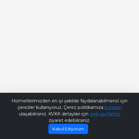
Bana Soru Sor | Ask Me
Hizmetlerimizden en iyi şekilde faydalanabilmeniz için
çerezler kullanıyoruz. Çerez politikamıza
buradan
ulaşabilirsiniz. KVKK detayları için
web sayfamızı
ziyaret edebilirsiniz.
Kabul Ediyorum