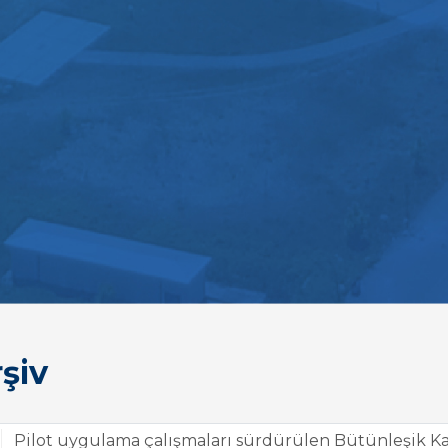
şiv
Pilot uygulama çalışmaları sürdürülen Bütünleşik Ka