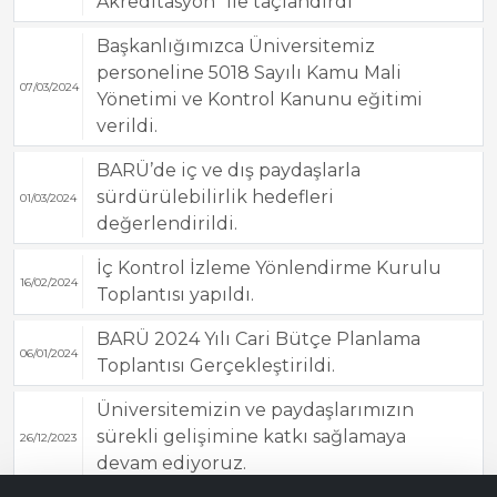
Akreditasyon” ile taçlandırdı
Başkanlığımızca Üniversitemiz
personeline 5018 Sayılı Kamu Mali
07/03/2024
Yönetimi ve Kontrol Kanunu eğitimi
verildi.
BARÜ’de iç ve dış paydaşlarla
sürdürülebilirlik hedefleri
01/03/2024
değerlendirildi.
İç Kontrol İzleme Yönlendirme Kurulu
16/02/2024
Toplantısı yapıldı.
BARÜ 2024 Yılı Cari Bütçe Planlama
06/01/2024
Toplantısı Gerçekleştirildi.
Üniversitemizin ve paydaşlarımızın
sürekli gelişimine katkı sağlamaya
26/12/2023
devam ediyoruz.
Bana Soru Sor | Ask Me